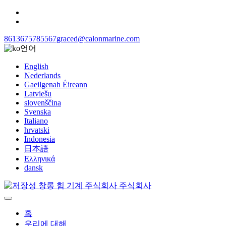
8613675785567
graced@calonmarine.com
언어
English
Nederlands
Gaeilgenah Éireann
Latviešu
slovenščina
Svenska
Italiano
hrvatski
Indonesia
日本語
Ελληνικά
dansk
홈
우리에 대해