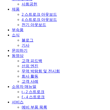
사회공헌
제품
2 스트로크 아웃보드
4 스트로크 아웃보드
전기 아웃보드
부속품
소식
블로그
기사
문의하기
동영상
고객 피드백
선외 엔진
무역 박람회 및 전시회
회사 활동
고객 사례
소유자 매뉴얼
t - 2 스트로크
f - 4 스트로크
서비스
예비 부품 목록