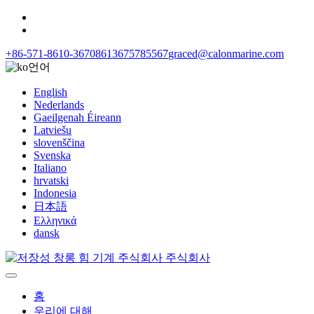
+86-571-8610-3670
8613675785567
graced@calonmarine.com
언어
English
Nederlands
Gaeilgenah Éireann
Latviešu
slovenščina
Svenska
Italiano
hrvatski
Indonesia
日本語
Ελληνικά
dansk
홈
우리에 대해