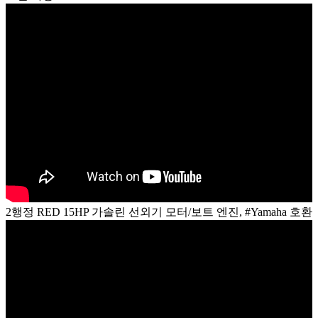
2행정 RED 15HP 가솔린 선외기 모터/보트 엔진, #Yamaha 호환